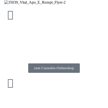
Besuchen Sie unseren
Cannabisshop!
Wir versenden deutschlandweit
oder reservieren Sie für Ihre Abholung!
zum Cannabis-Onlineshop
ÖFFNUNGSZEITEN